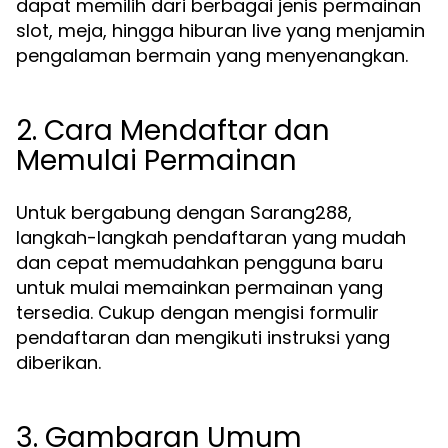
dapat memilih dari berbagai jenis permainan
slot, meja, hingga hiburan live yang menjamin
pengalaman bermain yang menyenangkan.
2. Cara Mendaftar dan
Memulai Permainan
Untuk bergabung dengan Sarang288,
langkah-langkah pendaftaran yang mudah
dan cepat memudahkan pengguna baru
untuk mulai memainkan permainan yang
tersedia. Cukup dengan mengisi formulir
pendaftaran dan mengikuti instruksi yang
diberikan.
3. Gambaran Umum