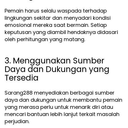
Pemain harus selalu waspada terhadap
lingkungan sekitar dan menyadari kondisi
emosional mereka saat bermain. Setiap
keputusan yang diambil hendaknya didasari
oleh perhitungan yang matang.
3. Menggunakan Sumber
Daya dan Dukungan yang
Tersedia
Sarang288 menyediakan berbagai sumber
daya dan dukungan untuk membantu pemain
yang merasa perlu untuk menarik diri atau
mencari bantuan lebih lanjut terkait masalah
perjudian.