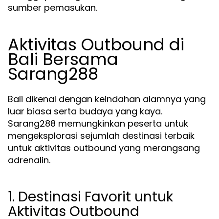
sumber pemasukan.
Aktivitas Outbound di
Bali Bersama
Sarang288
Bali dikenal dengan keindahan alamnya yang
luar biasa serta budaya yang kaya.
Sarang288 memungkinkan peserta untuk
mengeksplorasi sejumlah destinasi terbaik
untuk aktivitas outbound yang merangsang
adrenalin.
1. Destinasi Favorit untuk
Aktivitas Outbound