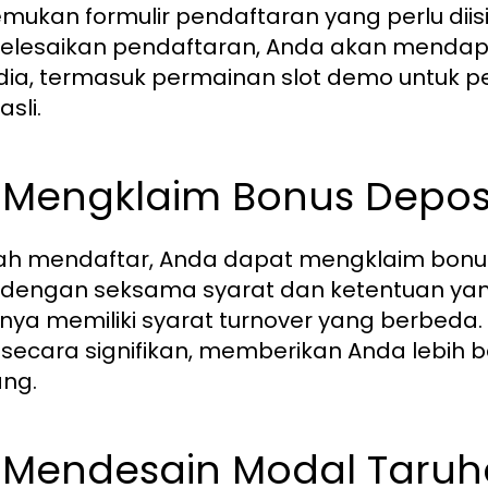
ukan formulir pendaftaran yang perlu diisi
lesaikan pendaftaran, Anda akan mendapa
dia, termasuk permainan slot demo untuk
sli.
2 Mengklaim Bonus Depos
ah mendaftar, Anda dapat mengklaim bonus
dengan seksama syarat dan ketentuan yan
nya memiliki syarat turnover yang berbeda.
secara signifikan, memberikan Anda lebih 
ng.
3 Mendesain Modal Taru