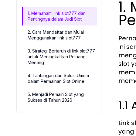
1.
Pe
1. Memahami link slot777 dan
Pentingnya dalam Judi Slot
2. Cara Mendaftar dan Mulai
Pern
Menggunakan link slot777
ini s
3. Strategi Bertaruh di link slot777
meng
untuk Meningkatkan Peluang
slot 
Menang
memba
4. Tantangan dan Solusi Umum
meme
dalam Permainan Slot Online
5. Menjadi Pemain Slot yang
Sukses di Tahun 2026
1.1
Link 
yang 