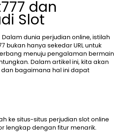
t777 dan
di Slot
 Dalam dunia perjudian online, istilah
ot777 bukan hanya sekedar URL untuk
gerbang menuju pengalaman bermain
ngkan. Dalam artikel ini, kita akan
 dan bagaimana hal ini dapat
 ke situs-situs perjudian slot online
 lengkap dengan fitur menarik.