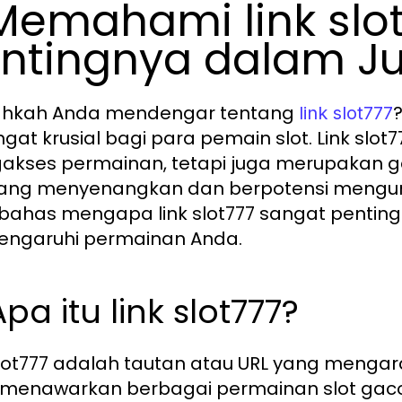
 Memahami link slo
ntingnya dalam Ju
ahkah Anda mendengar tentang
?
link slot777
angat krusial bagi para pemain slot. Link sl
akses permainan, tetapi juga merupakan 
yang menyenangkan dan berpotensi menguntu
has mengapa link slot777 sangat penting
ngaruhi permainan Anda.
 Apa itu link slot777?
slot777 adalah tautan atau URL yang mengarah
menawarkan berbagai permainan slot gacor