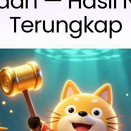
dah — Hasil 
Terungkap