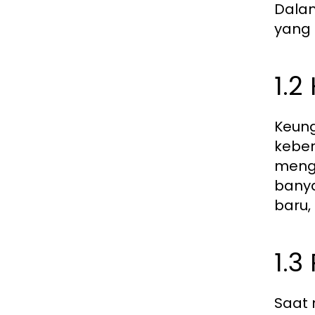
Dalam
yang 
1.
Keun
kebe
menge
bany
baru,
1.3
Saat 