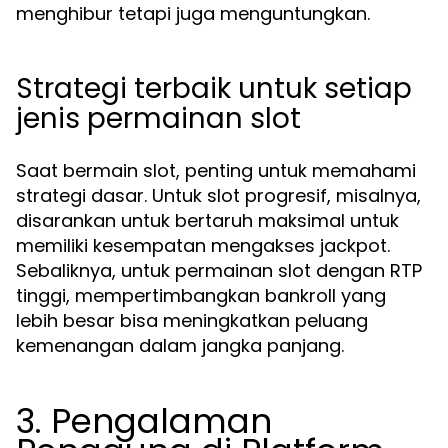
menghibur tetapi juga menguntungkan.
Strategi terbaik untuk setiap
jenis permainan slot
Saat bermain slot, penting untuk memahami
strategi dasar. Untuk slot progresif, misalnya,
disarankan untuk bertaruh maksimal untuk
memiliki kesempatan mengakses jackpot.
Sebaliknya, untuk permainan slot dengan RTP
tinggi, mempertimbangkan bankroll yang
lebih besar bisa meningkatkan peluang
kemenangan dalam jangka panjang.
3. Pengalaman