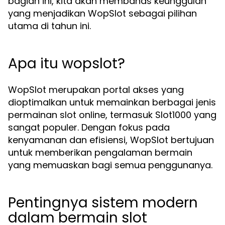
bagian ini, kita akan membahas keunggulan
yang menjadikan WopSlot sebagai pilihan
utama di tahun ini.
Apa itu wopslot?
WopSlot merupakan portal akses yang
dioptimalkan untuk memainkan berbagai jenis
permainan slot online, termasuk Slot1000 yang
sangat populer. Dengan fokus pada
kenyamanan dan efisiensi, WopSlot bertujuan
untuk memberikan pengalaman bermain
yang memuaskan bagi semua penggunanya.
Pentingnya sistem modern
dalam bermain slot