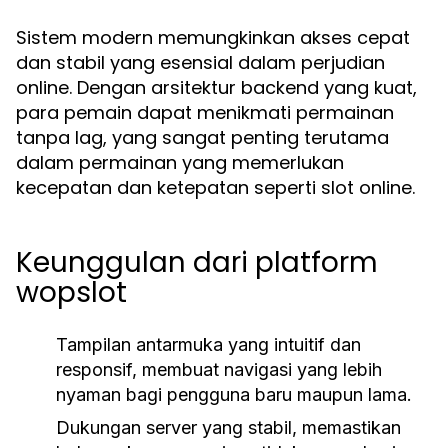
Sistem modern memungkinkan akses cepat
dan stabil yang esensial dalam perjudian
online. Dengan arsitektur backend yang kuat,
para pemain dapat menikmati permainan
tanpa lag, yang sangat penting terutama
dalam permainan yang memerlukan
kecepatan dan ketepatan seperti slot online.
Keunggulan dari platform
wopslot
Tampilan antarmuka yang intuitif dan
responsif, membuat navigasi yang lebih
nyaman bagi pengguna baru maupun lama.
Dukungan server yang stabil, memastikan