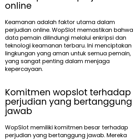
online
Keamanan adalah faktor utama dalam
perjudian online. WopSlot memastikan bahwa
data pemain dilindungi melalui enkripsi dan
teknologi keamanan terbaru. Ini menciptakan
lingkungan yang aman untuk semua pemain,
yang sangat penting dalam menjaga
kepercayaan.
Komitmen wopslot terhadap
perjudian yang bertanggung
jawab
WopSlot memiliki komitmen besar terhadap
perjudian yang bertanggung jawab. Mereka